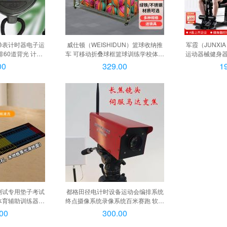
秒表计时器电子运
威仕顿（WEISHIDUN）篮球收纳推
军霞（JUNXI
60道背光 计时
车 可移动折叠球框篮球训练学校体育
运动器械健身
计时表
用品（定制品）, 收纳架（多选现
量训练器 DZ1
00
329.00
1
货）
楼, DS51/
测试专用垫子考试
都格田径电计时设备运动会编排系统
体育辅助训练器材
终点摄像系统录像系统百米赛跑 软件
声】防滑青蛙跳
定制, 软件定制
00
300.00