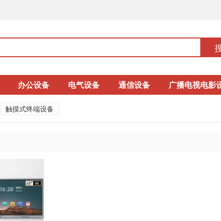
办公设备
电气设备
通信设备
广播电视电影
触摸式终端设备