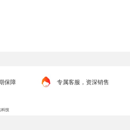
期保障
专属客服，资深销售
志科技