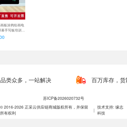
液晶画板涂鸦绘画电
屏幕手写板培训家
键消除 40英寸
00
窄边单色屏, 16
粉色手写板
品类众多，一站解决
百万库存，货
苏ICP备2026020732号
© 2016-2026 正采云供应链商城版权所有，并保留
技术支持: 缘志
|
所有权利
科技