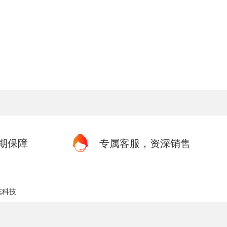
期保障
专属客服，资深销售
志科技