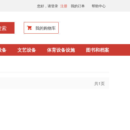
您好，请登录
注册
我的订单
帮助中心
搜索
我的购物车
设备
文艺设备
体育设备设施
图书和档案
共1页