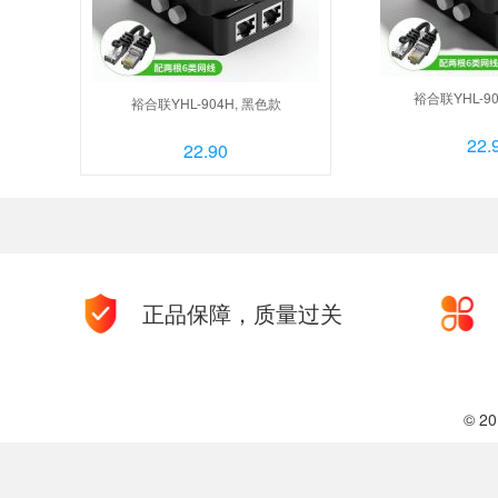
裕合联YHL-90
裕合联YHL-904H, 黑色款
22.
22.90
正品保障，质量过关
© 