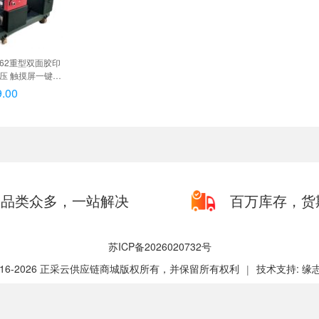
/62重型双面胶印
合压 触摸屏一键操
机, 47重型双面胶
.00
机
品类众多，一站解决
百万库存，货
苏ICP备2026020732号
2016-2026 正采云供应链商城版权所有，并保留所有权利
技术支持: 缘
|