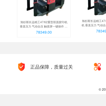
旭杉斯长远精工47
旭杉斯长远精工47/62重型双面胶印机
机 垂直压力 气动
垂直压力 气动合压 触摸屏一键操作 47
作 47重型双面胶印
78349
重型双面胶印机, 47重型双面胶印机
78349.00
印
正品保障，质量过关
© 