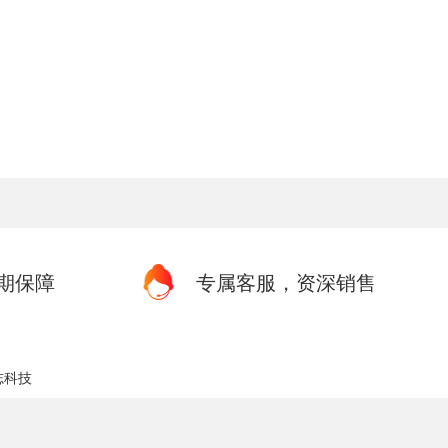
期保障
专属客服，资深销售
志科技