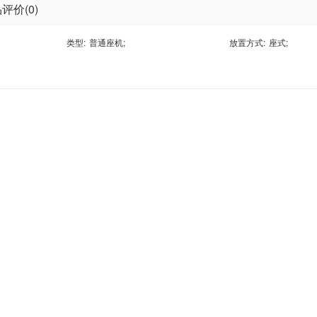
评价(0)
类型:
普通座机
;
放置方式:
座式
;