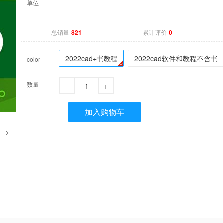
单位
总销量
累计评价
821
0
2022cad+书教程
2022cad软件和教程不含书
color
数量
-
+
加入购物车
>