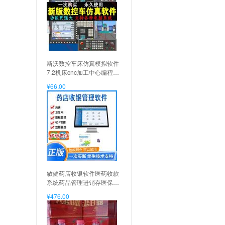
斯沃数控车床仿真模拟软件
7.2机床cnc加工中心编程铣
床包 斯沃【v7.2】电脑软
¥66.00
件, 斯沃【v7.2】电脑软件
敏健药店收银软件医药收款
系统药品管理进销存医保药
监GSP诊所收银机 医药基础
¥476.00
版软件V5(不含电脑), 医药
基础版软件V5(不含电脑)