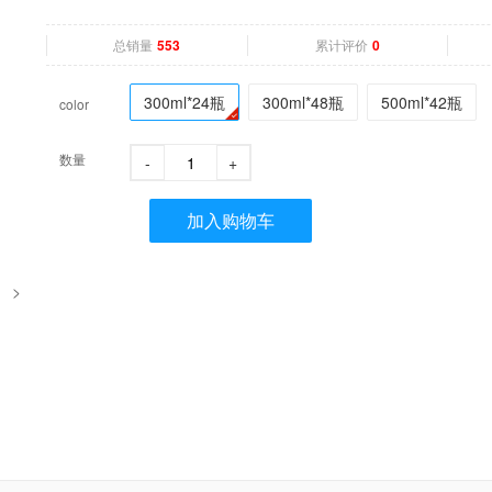
总销量
累计评价
553
0
300ml*24瓶
300ml*48瓶
500ml*42瓶
color
数量
-
+
加入购物车
>