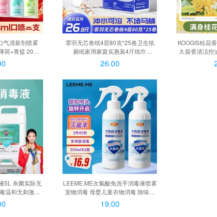
 口气清新剂喷雾
霏羽无芯卷纸4层80克*25卷卫生纸
KOOGIS桂
薄荷+青提 20ml
厕纸家用家庭实惠装4斤纸巾
久留香清洁控
】劲爽薄荷20ml
FY1130, *
新疆乌斯曼草五黑
00
26.00
液5L 杀菌实际无
LEEME.ME次氯酸免洗手消毒液喷雾
消毒温和无刺激家
宠物消毒 母婴儿童衣物消毒 除味杀
氯酸消毒喷雾4瓶
菌, 酒精免洗洗手液【500ml*2瓶】
00
19.00