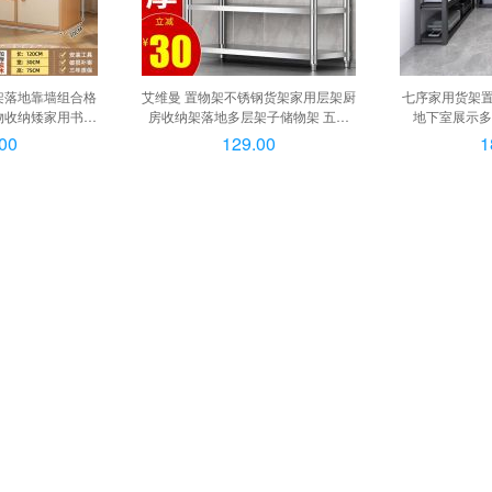
架落地靠墙组合格
艾维曼 置物架不锈钢货架家用层架厨
七序家用货架
物收纳矮家用书柜
房收纳架落地多层架子储物架 五层
地下室展示多
120*30*75,
155高 长60宽30, 三层80高
183cm高【
00
129.00
1
120*30*75
50cm, 七层