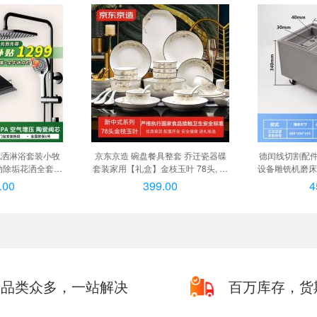
花洒淋浴套装小牧
京东京造 碗盘餐具整套 乔迁瓷器碟
德闰线切割配
动除垢花洒全套置
套装家用【礼盒】金枝玉叶 78头, 繁
设备雕铣机磨床
列花洒【枪灰色】
华似锦餐具套装45头
白色三次中号48
.00
399.00
4
星系列花洒【闪银
】
品类众多，一站解决
百万库存，货