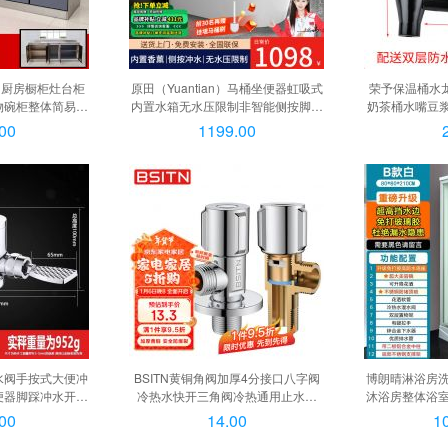
钢厨房橱柜灶台柜
原田（Yuantian）马桶坐便器虹吸式
荣予保温桶水龙
物碗柜整体简易水
内置水箱无水压限制非智能侧按脚踢
奶茶桶水嘴豆浆
左单盆, 180*50
冲水家用坐便 Q13【脚踢侧按+无水
款水龙头
00
1199.00
柜
压限制】 250/300/350/400【下单备
注】, Q13【脚踢侧按+无水压限制】
水阀手按式大便冲
BSITN黄铜角阀加厚4分接口八字阀
博朗晴淋浴房
便器脚踩冲水开关
冷热水快开三角阀冷热通用止水阀
沐浴房整体浴
大体】, A款 脚
B503, *【10w+热销】加厚冷热铜角
B款80x80【
00
14.00
1
{【中体】
阀
100cm【