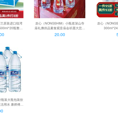
西兰原装进口纽湾
农心（NONGSHIM）小瓶老深山寺
农心（NONG
00ml*20瓶整箱
庙礼佛供品素食观音庙会祈愿大悲水
300ml*24
瓶*1箱, 10L*1箱
灵验圣水清净甘露 260ml*9瓶,
00
20.00
260ml*12瓶
L升瓶装大瓶包装饮
活用水 康师傅饮
散装）, 康师傅饮用
00
*3瓶