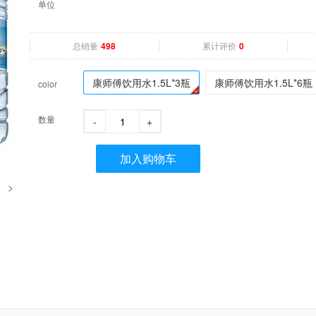
单位
总销量
累计评价
498
0
康师傅饮用水1.5L*3瓶
康师傅饮用水1.5L*6
color
数量
-
+
加入购物车
>