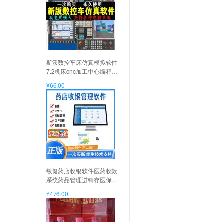
斯沃数控车床仿真模拟软件
7.2机床cnc加工中心编程铣
床包 斯沃【v7.2】电脑软
¥66.00
件, 斯沃【v7.2】电脑软件
敏健药店收银软件医药收款
系统药品管理进销存医保药
监GSP诊所收银机 医药基础
¥476.00
版软件V5(不含电脑), 医药
基础版软件V5(不含电脑)