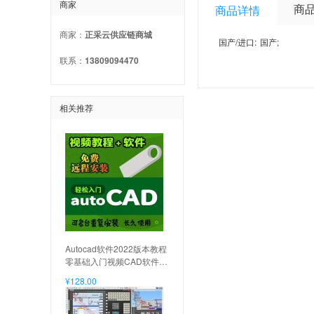
商家
商品
商品详情
商家：
正采云供应链商城
国产/进口:
国产
;
联系：
13809094470
相关推荐
Autocad软件2022版本教程
零基础入门视频CAD软件教
材教程送cad软件U盘含字
¥128.00
体素材 2022cad软件和教程
不含书, 2022cad+书教程