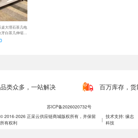
茶桌大理石茶几电
象牙白茶几伸缩柜
.2米B款茶几（预
0
玻璃款包安装
品类众多，一站解决
百万库存，货
苏ICP备2026020732号
© 2016-2026 正采云供应链商城版权所有，并保留
技术支持: 缘志
|
所有权利
科技