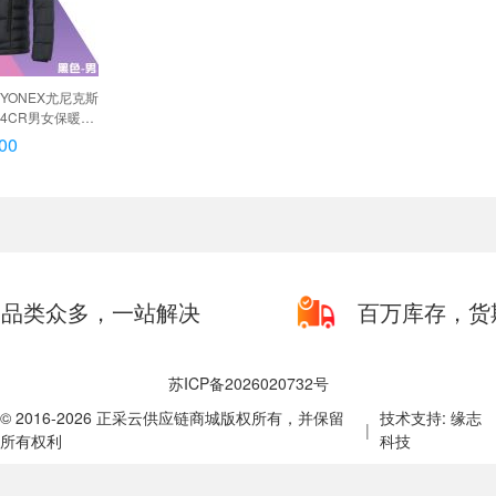
新YONEX尤尼克斯
054CR男女保暖羽
054CR 黑色
00
L, 男款 YOBC4054CR 黑色
品类众多，一站解决
百万库存，货
苏ICP备2026020732号
© 2016-2026 正采云供应链商城版权所有，并保留
技术支持: 缘志
|
所有权利
科技